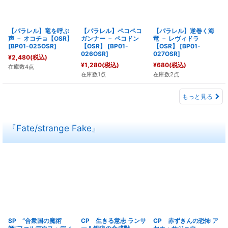
【パラレル】竜を呼ぶ
【パラレル】ペコペコ
【パラレル】逆巻く海
声 － オコチョ【OSR】
ガンナー － ペコドン
竜 － レヴィドラ
[
BP01-025OSR
]
【OSR】
[
BP01-
【OSR】
[
BP01-
026OSR
]
027OSR
]
¥
2,480
(税込)
¥
1,280
(税込)
¥
680
(税込)
在庫数4点
在庫数1点
在庫数2点
もっと見る
『Fate/strange Fake』
SP “合衆国の魔術
CP 生きる意志 ランサ
CP 赤ずきんの恐怖 ア