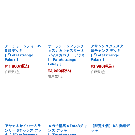
アーチャー＆ティーネ
オーランド＆フランチ
アサシン＆ジェスター
8扉 デッキ
ェスカ＆キャスター 8
扉チャンス デッキ
[
『Fate/strange
ディスカバリー デッキ
[
『Fate/strange
Fake』
]
[
『Fate/strange
Fake』
]
Fake』
]
¥
11,800
(税込)
¥
3,980
(税込)
¥
3,980
(税込)
在庫数1点
在庫数1点
在庫数1点
アヤカ＆セイバー＆ラ
🔥ガチ構築🔥Fate8チャ
【限定１個】A3!夏組デ
ンサー 8チャンス デッ
ンス デッキ
ッキ
キ
[
『Fate/strange
[
『Fate/strange