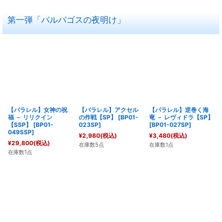
第一弾「パルパゴスの夜明け」
【パラレル】女神の祝
【パラレル】アクセル
【パラレル】逆巻く海
福 － リリクイン
の作戦【SP】
[
BP01-
竜 － レヴィドラ【SP】
【SSP】
[
BP01-
023SP
]
[
BP01-027SP
]
049SSP
]
¥
2,980
(税込)
¥
3,480
(税込)
¥
29,800
(税込)
在庫数5点
在庫数1点
在庫数1点