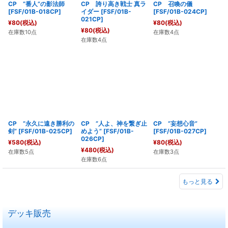
CP “番人”の影法師
CP 誇り高き戦士 真ラ
CP 召喚の儀
[
FSF/01B-018CP
]
イダー
[
FSF/01B-
[
FSF/01B-024CP
]
021CP
]
¥
80
(税込)
¥
80
(税込)
¥
80
(税込)
在庫数10点
在庫数4点
在庫数4点
CP “永久に遠き勝利の
CP “人よ、神を繋ぎ止
CP “妄想心音”
剣”
[
FSF/01B-025CP
]
めよう”
[
FSF/01B-
[
FSF/01B-027CP
]
026CP
]
¥
580
(税込)
¥
80
(税込)
¥
480
(税込)
在庫数5点
在庫数3点
在庫数6点
もっと見る
デッキ販売