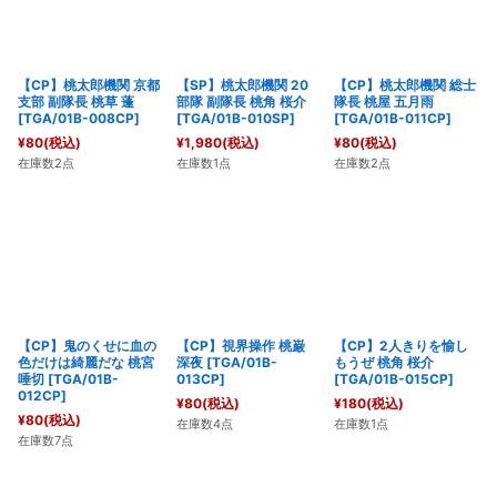
【CP】桃太郎機関 京都
【SP】桃太郎機関 20
【CP】桃太郎機関 総士
支部 副隊長 桃草 蓬
部隊 副隊長 桃角 桜介
隊長 桃屋 五月雨
[
TGA/01B-008CP
]
[
TGA/01B-010SP
]
[
TGA/01B-011CP
]
¥
80
(税込)
¥
1,980
(税込)
¥
80
(税込)
在庫数2点
在庫数1点
在庫数2点
【CP】鬼のくせに血の
【CP】視界操作 桃巌
【CP】2人きりを愉し
色だけは綺麗だな 桃宮
深夜
[
TGA/01B-
もうぜ 桃角 桜介
唾切
[
TGA/01B-
013CP
]
[
TGA/01B-015CP
]
012CP
]
¥
80
(税込)
¥
180
(税込)
¥
80
(税込)
在庫数4点
在庫数1点
在庫数7点