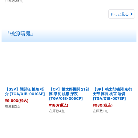
在庫数25点
もっと見る
『桃源暗鬼』
【SSP】戦闘狂 桃角 桜
【CP】桃太郎機関 21部
【SP】桃太郎機関 京都
介
[
TGA/01B-001SSP
]
隊 隊長 桃巌 深夜
支部 隊長 桃宮 唾切
[
TGA/01B-005CP
]
[
TGA/01B-007SP
]
¥
9,800
(税込)
¥
180
(税込)
¥
980
(税込)
在庫数2点
在庫数4点
在庫数1点