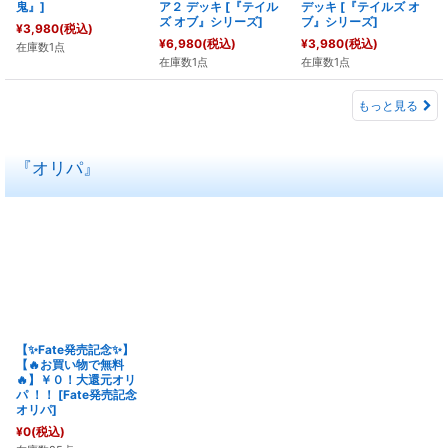
鬼』
]
ア２ デッキ
[
『テイル
デッキ
[
『テイルズ オ
ズ オブ』シリーズ
]
ブ』シリーズ
]
¥
3,980
(税込)
¥
6,980
(税込)
¥
3,980
(税込)
在庫数1点
在庫数1点
在庫数1点
もっと見る
『オリパ』
【✨Fate発売記念✨】
【🔥お買い物で無料
🔥】￥０！大還元オリ
パ ！！
[
Fate発売記念
オリパ
]
¥
0
(税込)