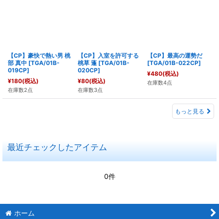
【CP】豪快で熱い男 桃
【CP】入室を許可する
【CP】最高の運勢だ
部 真中
[
TGA/01B-
桃草 蓬
[
TGA/01B-
[
TGA/01B-022CP
]
019CP
]
020CP
]
¥
480
(税込)
¥
180
(税込)
¥
80
(税込)
在庫数4点
在庫数2点
在庫数3点
もっと見る
最近チェックしたアイテム
0件
ホーム