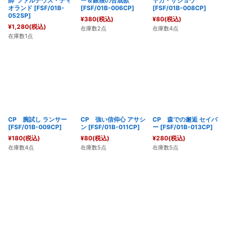
師”ファルデウス・ディ
ー＆銀狼の合成獣
ヤカ・サジョウ
オランド
[
FSF/01B-
[
FSF/01B-006CP
]
[
FSF/01B-008CP
]
052SP
]
¥
380
(税込)
¥
80
(税込)
¥
1,280
(税込)
在庫数2点
在庫数4点
在庫数1点
CP 腕試し ランサー
CP 強い信仰心 アサシ
CP 森での邂逅 セイバ
[
FSF/01B-009CP
]
ン
[
FSF/01B-011CP
]
ー
[
FSF/01B-013CP
]
¥
180
(税込)
¥
80
(税込)
¥
280
(税込)
在庫数4点
在庫数5点
在庫数5点